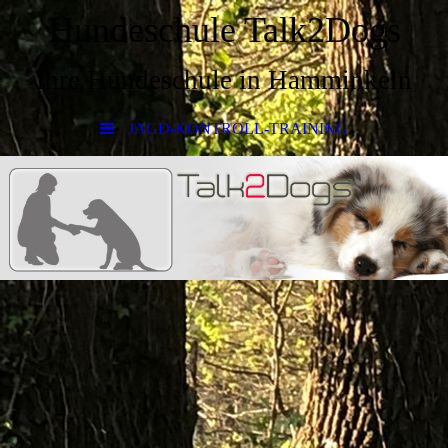
Hundeschule Talk2Dogs
Ihre Hundeschule in Hamminkeln
JAGD-KONTROLL-TRAINING