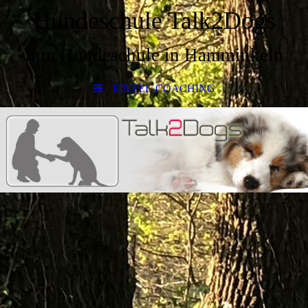
Hundeschule Talk2Dogs
Ihre Hundeschule in Hamminkeln
EINZEL-COACHING